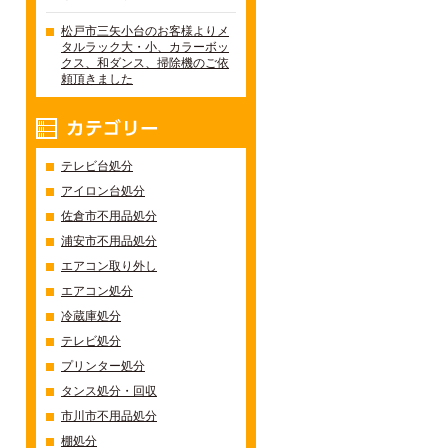
松戸市三矢小台のお客様よりメ
タルラック大・小、カラーボッ
クス、和ダンス、掃除機のご依
頼頂きました
カテゴリー
テレビ台処分
アイロン台処分
佐倉市不用品処分
浦安市不用品処分
エアコン取り外し
エアコン処分
冷蔵庫処分
テレビ処分
プリンター処分
タンス処分・回収
市川市不用品処分
棚処分