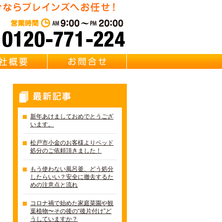
松戸市不用品回収はブレイン
営業時間：AM 9:00～PM 20:0
質問
会社概要
お問合せ
最新記事
新年あけましておめでとうござ
います。
松戸市小金のお客様よりベッド
処分のご依頼頂きました！
もう使わない風呂釜、どう処分
したらいい？安全に撤去するた
めの注意点と流れ
コロナ禍で始めた家庭菜園や観
葉植物〜その後の“後片付け”ど
うしていますか？