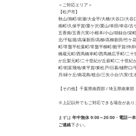
＜ご対応エリア＞
【松戸市】
秋山/旭町/岩瀬/大金平/大橋/大谷口/大谷
南町/久保平賀/栗ケ沢/栗山/幸田/幸谷/古
五香南/五香六実/小根本/小山/胡録台/栄
北/千駄堀/高塚新田/高柳/高柳新田/竹ケ
町/常盤平松葉町/常盤平柳町/殿平賀/仲井
橋蔵元町/西馬橋幸町/西馬橋広手町/二
が丘梨元町/二十世紀が丘萩町/二十世紀が
町/初富飛地/東平賀/東松戸/日暮/樋野口/
月/緑ケ丘/南花島/稔台/三矢小台/六実/
【その他】千葉県南西部 / 埼玉県南東部
※上記以外でもご対応できる場合があり
まずは
年中無休 9:00～20:00・電
ご連絡
下さい。