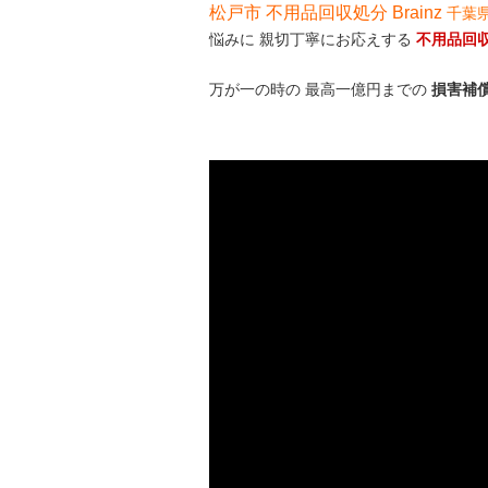
松戸市 不用品回収処分 Brainz
千葉
悩みに 親切丁寧にお応えする
不用品回
万が一の時の 最高一億円までの
損害補