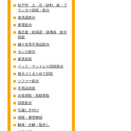
松戸市 土・石・砂利、鉢・プ
ランター回収・処分
食洗器処分
家電処分
風呂釜・給湯器・湯沸器 処分
回収
鎌ケ谷市不用品処分
タンス処分
家具回収
ベッド・マットレス回収処分
粗大ゴミまとめて回収
ソファー処分
不用品回収
出張買取・高額買取
回収処分
引越し片付け
掃除・整理整頓
解体・分解・取外し