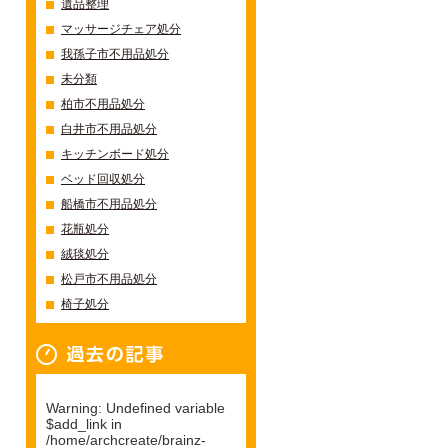
遺品整理
マッサージチェア処分
我孫子市不用品処分
未分類
柏市不用品処分
白井市不用品処分
キッチンボード処分
ベッド回収処分
船橋市不用品処分
花瓶処分
絨毯処分
松戸市不用品処分
椅子処分
過去の記事一覧
Warning
: Undefined variable
$add_link in
/home/archcreate/brainz-