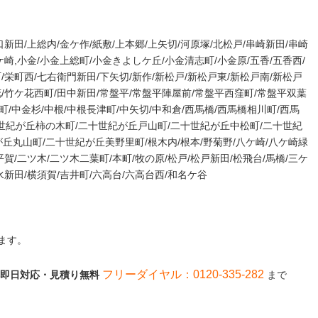
口新田/上総内/金ケ作/紙敷/上本郷/上矢切/河原塚/北松戸/串崎新田/串崎
ケ崎,小金/小金上総町/小金きよしケ丘/小金清志町/小金原/五香/五香西/
町/栄町西/七右衛門新田/下矢切/新作/新松戸/新松戸東/新松戸南/新松戸
花/竹ケ花西町/田中新田/常盤平/常盤平陣屋前/常盤平西窪町/常盤平双葉
町/中金杉/中根/中根長津町/中矢切/中和倉/西馬橋/西馬橋相川町/西馬
十世紀が丘柿の木町/二十世紀が丘戸山町/二十世紀が丘中松町/二十世紀
丘丸山町/二十世紀が丘美野里町/根木内/根本/野菊野/八ケ崎/八ケ崎緑
平賀/二ツ木/二ツ木二葉町/本町/牧の原/松戸/松戸新田/松飛台/馬橋/三ケ
主水新田/横須賀/吉井町/六高台/六高台西/和名ケ谷
ます。
フリーダイヤル：0120-335-282
話一本即日対応・見積り無料
まで